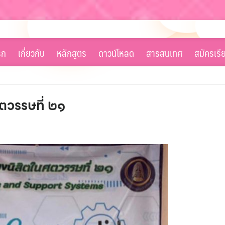
รก
เกี่ยวกับ
หลักสูตร
ดาวน์โหลด
สารสนเทศ
สมัครเรี
ศตวรรษที่ ๒๑