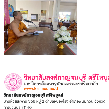
วิทยาลัยสงฆ์กาญจนบุรี ศรีไพบูลย์
บ้านห้วยสะพาน 368 หมู่ 2 ตำบลหนองโรง อำเภอพนมทวน จังหวัด
กาญจนบุรี 71140