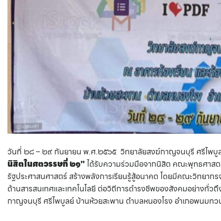
วันที่ ๒๘ – ๒๙ กันยายน พ.ศ.๒๕๖๕ วิทยาลัยสงฆ์กาญจนบุรี ศรีไพบูล
นิสิตในศตวรรษที่ ๒๑”
ได้รับความร่วมมือจากนิสิต คณะพุทธศาสต
รัฐประศาสนศาสตร์ สร้างพลังการเรียนรู้สู้อนาคต โดยมีคณะวิทยากรจา
ด้านสารสนเทศและเทคโนโลยี ต่อวิถีก
กาญจนบุรี ศรีไพบูลย์ บ้านห้วยสะพาน ตำบลหนองโรง อำเภอพนมทวน