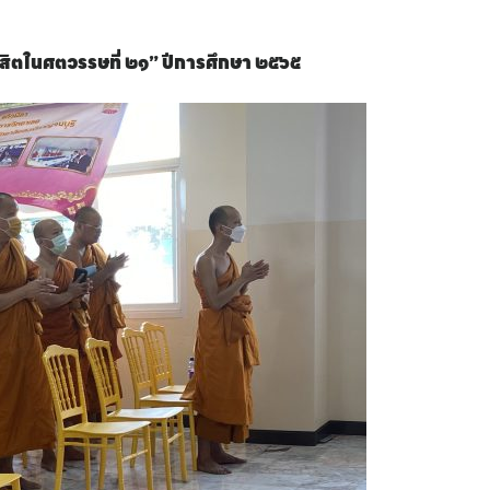
สิตในศตวรรษที่ ๒๑” ปีการศึกษา ๒๕๖๕