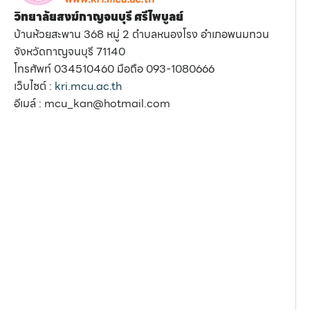
วิทยาลัยสงฆ์กาญจนบุรี ศรีไพบูลย์
บ้านห้วยสะพาน 368 หมู่ 2 ตำบลหนองโรง อำเภอพนมทวน
จังหวัดกาญจนบุรี 71140
โทรศัพท์ 034510460 มือถือ 093-1080666
เว็บไซต์ :
kri.mcu.ac.th
อีเมล์ : mcu_kan@hotmail.com