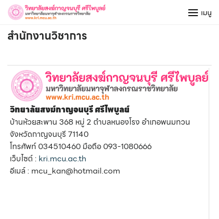
Skip
เมนู
to
content
สำนักงานวิชาการ
วิทยาลัยสงฆ์กาญจนบุรี ศรีไพบูลย์
บ้านห้วยสะพาน 368 หมู่ 2 ตำบลหนองโรง อำเภอพนมทวน
จังหวัดกาญจนบุรี 71140
โทรศัพท์ 034510460 มือถือ 093-1080666
เว็บไซต์ :
kri.mcu.ac.th
อีเมล์ : mcu_kan@hotmail.com