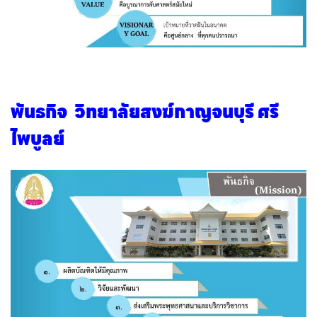
พันธกิจ วิทยาลัยสงฆ์กาญจนบุรี ศรี
ไพบูลย์