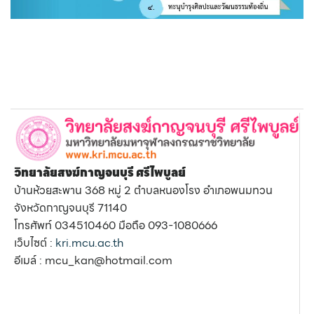
วิทยาลัยสงฆ์กาญจนบุรี ศรีไพบูลย์
บ้านห้วยสะพาน 368 หมู่ 2 ตำบลหนองโรง อำเภอพนมทวน
จังหวัดกาญจนบุรี 71140
โทรศัพท์ 034510460 มือถือ 093-1080666
เว็บไซต์ :
kri.mcu.ac.th
อีเมล์ : mcu_kan@hotmail.com