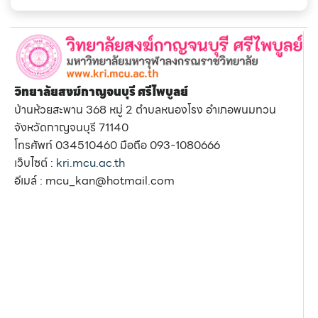
วิทยาลัยสงฆ์กาญจนบุรี ศรีไพบูลย์
บ้านห้วยสะพาน 368 หมู่ 2 ตำบลหนองโรง อำเภอพนมทวน
จังหวัดกาญจนบุรี 71140
โทรศัพท์ 034510460 มือถือ 093-1080666
เว็บไซต์ :
kri.mcu.ac.th
อีเมล์ : mcu_kan@hotmail.com