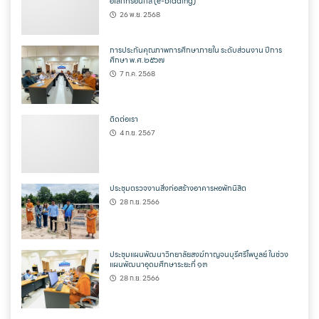
อิเล็กทรอนิกส์ (e-bidding)
26 พ.ย. 2568
การประกันคุณภาพการศึกษาภายใน ระดับส่วนงาน ปีการ
ศึกษา พ.ศ.๒๕๖๗
7 ก.ค. 2568
ติดต่อเรา
4 ก.ย. 2567
ประชุมตรวจงานสิ่งก่อสร้างอาคารหอพักนิสิต
28 ก.ย. 2566
ประชุมแผนพัฒนาวิทยาลัยสงฆ์กาญจนบุรีศรีไพบูลย์ ในช่วง
แผนพัฒนาอุดมศึกษาระยะที่ ๑๓
28 ก.ย. 2566