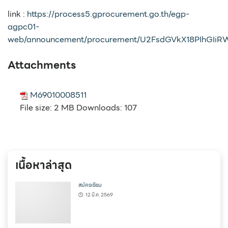
link :
https://process5.gprocurement.go.th/egp-
agpc01-
web/announcement/procurement/U2FsdGVkX18PIhGI
Attachments
M69010008511
File size:
2 MB
Downloads:
107
เนื้อหาล่าสุด
สมัครเรียน
12 มี.ค. 2569