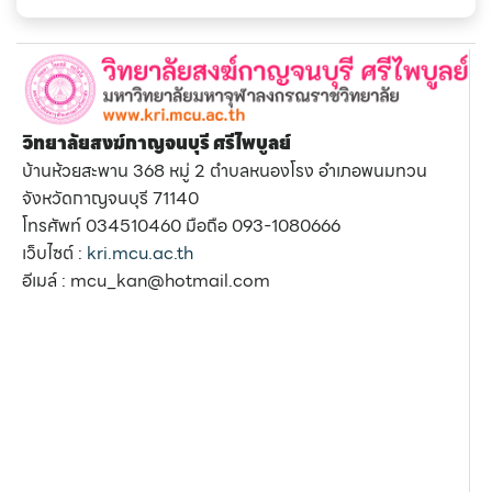
วิทยาลัยสงฆ์กาญจนบุรี ศรีไพบูลย์
บ้านห้วยสะพาน 368 หมู่ 2 ตำบลหนองโรง อำเภอพนมทวน
จังหวัดกาญจนบุรี 71140
โทรศัพท์ 034510460 มือถือ 093-1080666
เว็บไซต์ :
kri.mcu.ac.th
อีเมล์ : mcu_kan@hotmail.com