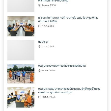
อิเล็กทรอนิกส์ (e-bidding)
26 พ.ย. 2568
การประกันคุณภาพการศึกษาภายใน ระดับส่วนงาน ปีการ
ศึกษา พ.ศ.๒๕๖๗
7 ก.ค. 2568
ติดต่อเรา
4 ก.ย. 2567
ประชุมตรวจงานสิ่งก่อสร้างอาคารหอพักนิสิต
28 ก.ย. 2566
ประชุมแผนพัฒนาวิทยาลัยสงฆ์กาญจนบุรีศรีไพบูลย์ ในช่วง
แผนพัฒนาอุดมศึกษาระยะที่ ๑๓
28 ก.ย. 2566